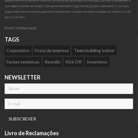
aproveitam e estimulam os recursos de excelente qualidade em Portugal. Gerimos e planeamos a
sua viagem, evento, atividade, transporte dedicado e logística de grupos, individuais e serviços,
negociando com uma extensa gama de fornecedores sempre em representação dos interesses dos
nossos clientes.
Email:
info@jump.pt
TAGS
Corporativo
Festa da empresa
Team building Indoor
Festas temáticas
Reunião
Kick Off
Incentivos
NEWSLETTER