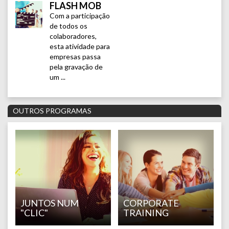
FLASH MOB
Com a participação
de todos os
colaboradores,
esta atividade para
empresas passa
pela gravação de
um ...
OUTROS PROGRAMAS
JUNTOS NUM
CORPORATE
"CLIC"
TRAINING