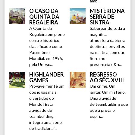
amb...
O CASO DA
MISTÉRIO NA
QUINTA DA
SERRA DE
REGALEIRA
SINTRA
A Quinta da
Saboreando toda a
Regaleira em pleno
magnífica
centro histórico
atmosfera da Serra
classificado como
de Sintra, envoltos
Património
na mística com que
Mundial, em 1995,
Serra nos
pela Unesc...
presenteia e&n...
HIGHLANDER
REGRESSO
GAMES
AO SÉC. XVIII
Provavelmente um
Um crime. Um
dos jogos mais
jantar. Um mistério.
divertidos do
Uma atividade
Mundo! Esta
de teambuilding que
atividade de
põe à prova o
teambuilding
espíri...
integra uma série
de tradicionai...