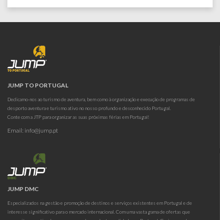
2016-04-12
JUMP TO PORTUGAL
Dedicamo-nos ao turismo de aventura, bem como à organização e execução de programas de
desporto aventura e turismo ativo no nosso profundo e desconhecido Portugal.
Conte com a JTP para organizar as suas próximas férias em Portugal!
Email:
info@jump.pt
JUMP DMC
Especializados na gestão e promoção de destinos e serviços existentes em Portugal e de
interesse significativo para o mercado internacional. Com uma vasta gama de ofertas que