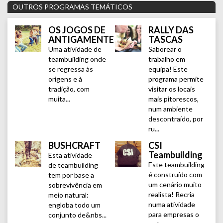
OUTROS PROGRAMAS TEMÁTICOS
OS JOGOS DE
RALLY DAS
ANTIGAMENTE
TASCAS
Uma atividade de
Saborear o
teambuilding onde
trabalho em
se regressa às
equipa! Este
origens e à
programa permite
tradição, com
visitar os locais
muita...
mais pitorescos,
num ambiente
descontraído, por
ru...
BUSHCRAFT
CSI
Teambuilding
Esta atividade
Este teambuilding
de teambuilding
é construído com
tem por base a
um cenário muito
sobrevivência em
realista! Recria
meio natural:
numa atividade
engloba todo um
para empresas o
conjunto de&nbs...