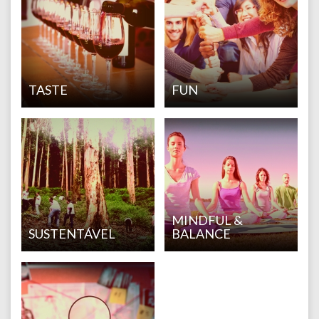
TASTE
FUN
MINDFUL &
SUSTENTÁVEL
BALANCE