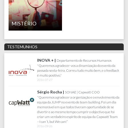
MISTÉRIO
TESTEMUNHOS
FARFETCH |
Joana Lacerda | Senior Test Engineer
Queria agradecer pelo maravihoso dia que tivemos no
Sabado, correu tudo muito bem. Toda a gente gostou e se
divertiu imenso. Obrigada por tudo :)
2017-07-18
AKÍ |
Departamento de Recursos Humanos
" Jump Travel, agência com que trabalho há cerca de 13
anos, em todos os eventos da minha Empresa...
Criatividade, credibilidade, responsabilidade, rigor e a
proximidade entre a equipa cliente e a equipa Jump, são
alguns dos motivos que me levam a continuar a trabalhar
com eles, sabendo de antemão que os meus eventos
continuarão a ser um sucesso garantido."