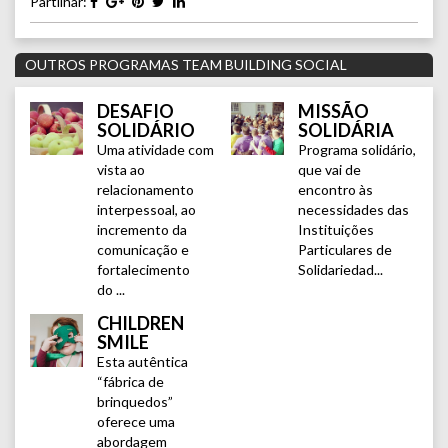
Partilhar:
OUTROS PROGRAMAS TEAM BUILDING SOCIAL
DESAFIO
MISSÃO
SOLIDÁRIO
SOLIDÁRIA
Uma atividade com
Programa solidário,
vista ao
que vai de
relacionamento
encontro às
interpessoal, ao
necessidades das
incremento da
Instituições
comunicação e
Particulares de
fortalecimento
Solidariedad...
do ...
CHILDREN
SMILE
Esta autêntica
“fábrica de
brinquedos”
oferece uma
abordagem