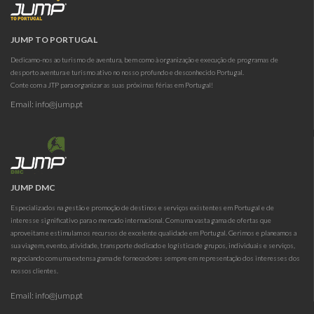
JUMP TO PORTUGAL
Dedicamo-nos ao turismo de aventura, bem como à organização e execução de programas de
desporto aventura e turismo ativo no nosso profundo e desconhecido Portugal.
Conte com a JTP para organizar as suas próximas férias em Portugal!
Email:
info@jump.pt
JUMP DMC
Especializados na gestão e promoção de destinos e serviços existentes em Portugal e de
interesse significativo para o mercado internacional. Com uma vasta gama de ofertas que
aproveitam e estimulam os recursos de excelente qualidade em Portugal. Gerimos e planeamos a
sua viagem, evento, atividade, transporte dedicado e logística de grupos, individuais e serviços,
negociando com uma extensa gama de fornecedores sempre em representação dos interesses dos
nossos clientes.
Email:
info@jump.pt