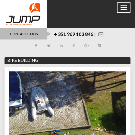
Toggle
naviga
+ 351 969 103 846 |
CONTACTE-NOS
BIKE BUILDING