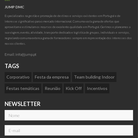
JUMP DMC
Especializados na gestão e promoção de destinos e serviços existentes em Portugal e de
interesse significativo para o mercado internacional. Com uma vasta gama de ofertas que
aproveitam e estimulam os recursos de excelente qualidade em Portugal. Gerimos e planeamos a
sua viagem, evento, atividade, transporte dedicado e logística de grupos, individuais e serviços,
negociando com uma extensa gama de fornecedores sempre em representação dos interesses dos
nossos clientes.
Email:
info@jump.pt
TAGS
Corporativo
Festa da empresa
Team building Indoor
Festas temáticas
Reunião
Kick Off
Incentivos
NEWSLETTER