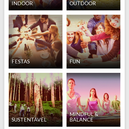
INDOOR
OUTDOOR
FESTAS
FUN
MINDFUL &
SUSTENTÁVEL
BALANCE