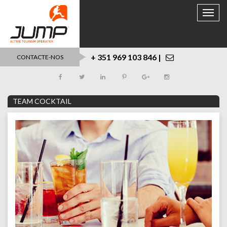
Toggle
naviga
+ 351 969 103 846 |
CONTACTE-NOS
TEAM COCKTAIL