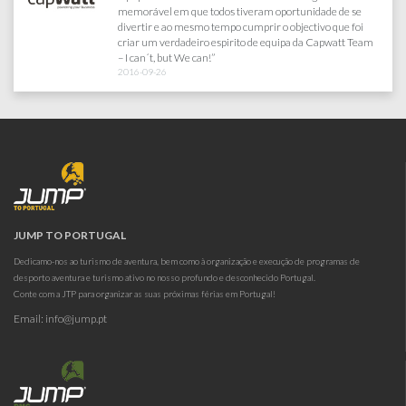
 se
Criatividade, credibilidade, responsabilidade, rigor e a
 foi
proximidade entre a equipa cliente e a equipa Jump, são
t Team
alguns dos motivos que me levam a continuar a trabalhar
com eles, sabendo de antemão que os meus eventos
continuarão a ser um sucesso garantido."
2016-04-12
JUMP TO PORTUGAL
Dedicamo-nos ao turismo de aventura, bem como à organização e execução de programas de
desporto aventura e turismo ativo no nosso profundo e desconhecido Portugal.
Conte com a JTP para organizar as suas próximas férias em Portugal!
Email:
info@jump.pt