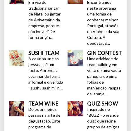
Em vez do
Encontramos
tradicional jantar
neste programa
de Natal ou jantar
uma forma de
de Aniversário da
conhecer melhor
empresa, porque
Portugal, através
não inovar? De
do Vinho e da sua
forma origin...
Cultura. A
degustaç&...
SUSHI TEAM
GIN CONTEST
A cozinha une as
Uma atividade de
pessoas, é um
teambuilding em
facto. Aprenda a
volta de uma vasta
cozinhar de forma
panóplia de gins,
informal e divertida
folhas de
- sushi, sashimi, ni...
manjericão, raspas
de laranja ...
TEAM WINE
QUIZ SHOW
Dê os primeiros
Inspirado no
passos na arte de
"BUZZ - o grande
degustação. Este
quiz", que reúne
programa de
grupos de amigos