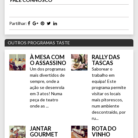
Partilhar:
OUTROS PROGRAMAS TASTE
À MESA COM
RALLY DAS
O ASSASSINO
TASCAS
Um dos programas
Saborear o
mais divertidos de
trabalho em
sempre, onde a
equipa! Este
ação se desenrola
programa permite
em 3 atos! Numa
visitar os locais
peça de teatro
mais pitorescos,
onde as ...
num ambiente
descontraído, por
ru...
JANTAR
ROTA DO
GOURMET
VINHO