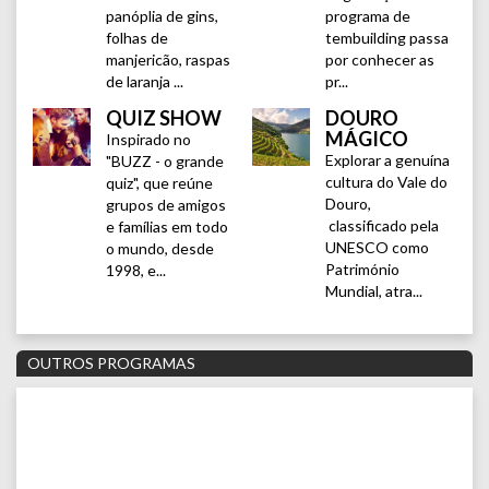
panóplia de gins,
programa de
folhas de
tembuilding passa
manjericão, raspas
por conhecer as
de laranja ...
pr...
QUIZ SHOW
DOURO
MÁGICO
Inspirado no
Explorar a genuína
"BUZZ - o grande
cultura do Vale do
quiz", que reúne
Douro,
grupos de amigos
classificado pela
e famílias em todo
UNESCO como
o mundo, desde
Património
1998, e...
Mundial, atra...
OUTROS PROGRAMAS