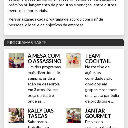
prémios ou lançamento de produtos e serviços, entre outros
eventos empresariais.
Personalizamos cada programa de acordo com o n.º de
pessoas, o local e os objetivos da empresa.
PROGRAMAS TASTE
À MESA COM
TEAM
O ASSASSINO
COCKTAIL
Um dos programas
Neste tipo de
mais divertidos de
ações os
sempre, onde a
convidados são
ação se desenrola
divididos em
em 3 atos! Numa
grupos e recebem
peça de teatro
uma vasta panóplia
onde as ...
de produtos e ...
RALLY DAS
JANTAR
TASCAS
GOURMET
Saborear o
Em vez do
trabalho em
tradicional jantar