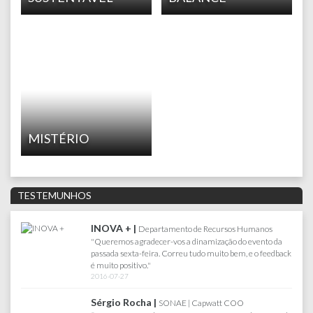
MISTÉRIO
TESTEMUNHOS
INOVA + |
FARF
Departamento de Recursos Humanos
"Queremos agradecer-vos a dinamização do evento da
Queria
passada sexta-feira. Correu tudo muito bem, e o feedback
Sabado,
é muito positivo."
diverti
2016-07-27
2017-0
Sérgio Rocha |
SONAE | Capwatt COO
AKÍ |