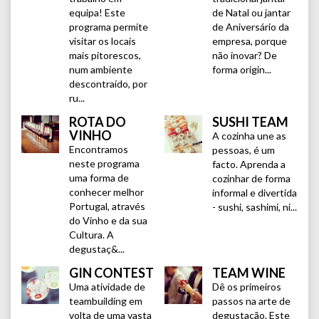
equipa! Este
de Natal ou jantar
programa permite
de Aniversário da
visitar os locais
empresa, porque
mais pitorescos,
não inovar? De
num ambiente
forma origin...
descontraído, por
ru...
ROTA DO
SUSHI TEAM
VINHO
A cozinha une as
Encontramos
pessoas, é um
neste programa
facto. Aprenda a
uma forma de
cozinhar de forma
conhecer melhor
informal e divertida
Portugal, através
- sushi, sashimi, ni...
do Vinho e da sua
Cultura. A
degustaç&...
GIN CONTEST
TEAM WINE
Uma atividade de
Dê os primeiros
teambuilding em
passos na arte de
volta de uma vasta
degustação. Este