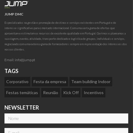
JUMP DMC
Especializados na gestão e promoção de destinos e serviços existentes em Portugal e de
interesse significativo para o mercado internacional. Com uma vasta gama de ofertas que
aproveitam e estimulam os recursos de excelente qualidade em Portugal. Gerimos e planeamos a
sua viagem, evento, atividade, transporte dedicado e logística de grupos, individuais e serviços,
negociando com uma extensa gama de fornecedores sempre em representação dos interesses dos
nossos clientes.
Email:
info@jump.pt
TAGS
Corporativo
Festa da empresa
Team building Indoor
Festas temáticas
Reunião
Kick Off
Incentivos
NEWSLETTER