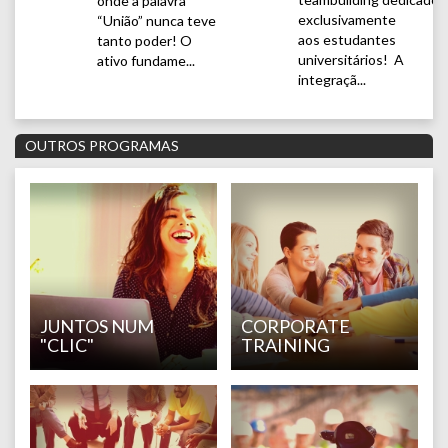
onde a palavra
exclusivamente
“União” nunca teve
aos estudantes
tanto poder! O
universitários! A
ativo fundame...
integraçã...
OUTROS PROGRAMAS
JUNTOS NUM
CORPORATE
"CLIC"
TRAINING