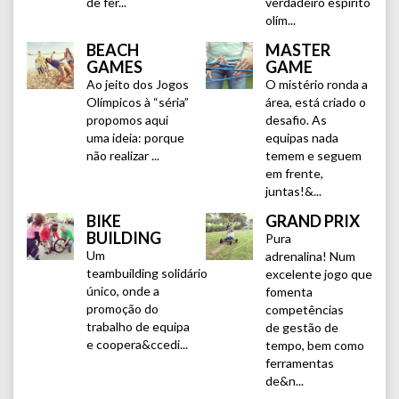
de fer...
verdadeiro espírito
olím...
BEACH
MASTER
GAMES
GAME
Ao jeito dos Jogos
O mistério ronda a
Olímpicos à “séria”
área, está criado o
propomos aqui
desafio. As
uma ideia: porque
equipas nada
não realizar ...
temem e seguem
em frente,
juntas!&...
BIKE
GRAND PRIX
BUILDING
Pura
Um
adrenalina! Num
teambuilding solidário
excelente jogo que
único, onde a
fomenta
promoção do
competências
trabalho de equipa
de gestão de
e coopera&ccedi...
tempo, bem como
ferramentas
de&n...