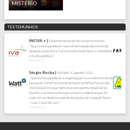
MISTÉRIO
TESTEMUNHOS
FARFETCH |
Joana Lacerda | Senior Test Engineer
Queria agradecer pelo maravihoso dia que tivemos no
Sabado, correu tudo muito bem. Toda a gente gostou e se
divertiu imenso. Obrigada por tudo :)
2017-07-18
AKÍ |
Departamento de Recursos Humanos
" Jump Travel, agência com que trabalho há cerca de 13
anos, em todos os eventos da minha Empresa...
Criatividade, credibilidade, responsabilidade, rigor e a
proximidade entre a equipa cliente e a equipa Jump, são
alguns dos motivos que me levam a continuar a trabalhar
com eles, sabendo de antemão que os meus eventos
continuarão a ser um sucesso garantido."
2016-04-12