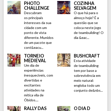
PHOTO
COZINHA
CHALLENGE
SELVAGEM
Descubram
O que há para o
os principais
almoço hoje? É a
interesses da sua
questão que se
cidade com um
coloca neste jogo
ponto de vista
de teambuilding! O
diferente. Munidos
dia &eac...
de um pacote que
cont&eacu...
TORNEIO
BUSHCRAFT
MEDIEVAL
Esta atividade
Um dia de
de teambuilding
experiências
tem por base a
inesquecíveis, com
sobrevivência em
divertidas e
meio natural:
excitantes
engloba todo um
atividades na
conjunto de&nbs...
mítica vila de
Óbidos....
RALLY DAS
O DIA D