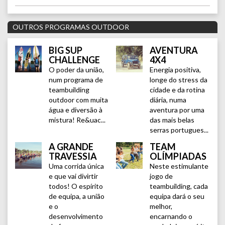
OUTROS PROGRAMAS OUTDOOR
BIG SUP
AVENTURA
CHALLENGE
4X4
O poder da união,
Energia positiva,
num programa de
longe do stress da
teambuilding
cidade e da rotina
outdoor com muita
diária, numa
água e diversão à
aventura por uma
mistura! Re&uac...
das mais belas
serras portugues...
A GRANDE
TEAM
TRAVESSIA
OLÍMPIADAS
Uma corrida única
Neste estimulante
e que vai divirtir
jogo de
todos! O espírito
teambuilding, cada
de equipa, a união
equipa dará o seu
e o
melhor,
desenvolvimento
encarnando o