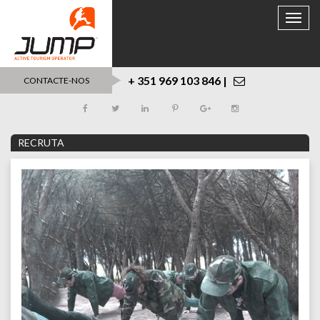
Toggle
naviga
+ 351 969 103 846 |
CONTACTE-NOS
RECRUTA