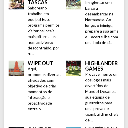
TASCAS
Imagine...o seu
Saborear o
barco a
trabalho em
desembarcar na
equipa! Este
Normandia. Ao
programa permite
longe, o inimigo,
visitar os locais
prepare a sua arma
mais pitorescos,
e… acerte-lhe com
num ambiente
uma bola de ti...
descontraído, por
ru...
WIPE OUT
HIGHLANDER
GAMES
Aqui,
Provavelmente um
propomos diversas
dos jogos mais
atividades com
divertidos do
objetivo de criar
Mundo! Desafie a
momentos de
sua equipa de
interacção e
guerreiros para
proactividade
uma prova de
entre o...
teambuilding cheia
de ...