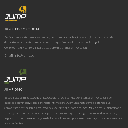
JUMP TO PORTUGAL
Dedicamo-nos ao turismo de aventura, bem como à organização e execução de programas de
desporto aventura e turismo ativo no nosso profundo e desconhecido Portugal.
Conte com a JTP para organizar as suas próximas férias em Portugal!
Email:
info@jump.pt
JUMP DMC
Especializados na gestão e promoção de destinos e serviços existentes em Portugal e de
interesse significativo para o mercado internacional. Com uma vasta gama de ofertas que
aproveitam e estimulam os recursos de excelente qualidade em Portugal. Gerimos e planeamos a
sua viagem, evento, atividade, transporte dedicado e logística de grupos, individuais e serviços,
negociando com uma extensa gama de fornecedores sempre em representação dos interesses dos