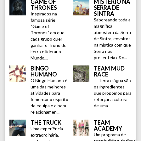
GAME OF
MISTÉRIO NA
THRONES
SERRA DE
SINTRA
Inspirados na
Saboreando toda a
famosa série
magnífica
“Game of
atmosfera da Serra
Thrones” em que
de Sintra, envoltos
cada grupo quer
na mística com que
ganhar o Trono de
Serra nos
Ferro e liderar o
presenteia e&n...
Mundo,...
BINGO
TEAM MUD
HUMANO
RACE
O Bingo Humano é
Terra e àgua são
uma das melhores
os ingredientes
atividades para
que propomos para
fomentar o espírito
reforçar a cultura
de equipa e o bom
de uma ...
relacionamen...
THE TRUCK
TEAM
ACADEMY
Uma experiência
Um programa de
extraordinária,
teambuilding dedicado