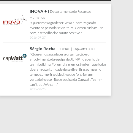
FARFETCH |
Joana Lacerda | Senior Test
Engineer
Queria agradecer pelo maravihoso dia que tivemos
uito
no Sabado, correu tudo muito bem. Toda a gente
gostou e se divertiu imenso. Obrigada por tudo :)
2017-07-18
AKÍ |
Departamento de Recursos Humanos
" Jump Travel, agência com que trabalho há cerca
de
de 13 anos, em todos os eventos da minha
 todos
Empresa... Criatividade, credibilidade,
smo
responsabilidade, rigor e a proximidade entre a
equipa cliente e a equipa Jump, são alguns dos
 – I
motivos que me levam a continuar a trabalhar com
eles, sabendo de antemão que os meus eventos
continuarão a ser um sucesso garantido."
2016-04-12