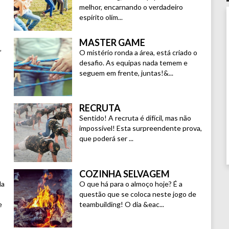
melhor, encarnando o verdadeiro
espírito olím...
INOVA + |
Departamento de Recursos
Humanos
"Queremos agradecer-vos a dinamização do
MASTER GAME
evento da passada sexta-feira. Correu tudo m
”
O mistério ronda a área, está criado o
bem, e o feedback é muito positivo."
o
desafio. As equipas nada temem e
2016-07-27
seguem em frente, juntas!&...
Sérgio Rocha |
SONAE | Capwatt COO
“Queremos agradecer a organização e o
envolvimento da equipa da JUMP no evento 
RECRUTA
team building. Foi um dia memorável em que
Sentido! A recruta é difícil, mas não
tiveram oportunidade de se divertir e ao me
impossível! Esta surpreendente prova,
tempo cumprir o objectivo que foi criar um
verdadeiro espirito de equipa da Capwatt Team
que poderá ser ...
can´t, but We can!”
2016-09-26
COZINHA SELVAGEM
da
O que há para o almoço hoje? É a
questão que se coloca neste jogo de
e
teambuilding! O dia &eac...