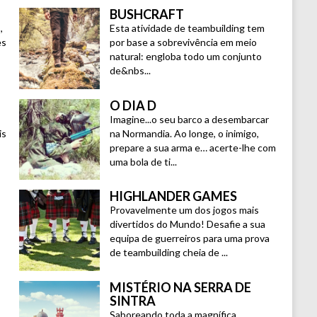
BUSHCRAFT
,
Esta atividade de teambuilding tem
es
por base a sobrevivência em meio
natural: engloba todo um conjunto
de&nbs...
O DIA D
Imagine...o seu barco a desembarcar
is
na Normandia. Ao longe, o inimigo,
prepare a sua arma e… acerte-lhe com
uma bola de ti...
HIGHLANDER GAMES
Provavelmente um dos jogos mais
divertidos do Mundo! Desafie a sua
equipa de guerreiros para uma prova
de teambuilding cheia de ...
MISTÉRIO NA SERRA DE
SINTRA
Saboreando toda a magnífica