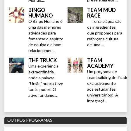
Mundo,...
BINGO
TEAM MUD
HUMANO
RACE
O Bingo Humano é
Terra e àgua são
uma das melhores
os ingredientes
atividades para
que propomos para
fomentar o espírito
reforçar a cultura
de equipa e o bom
de uma ...
relacionamen...
THE TRUCK
TEAM
ACADEMY
Uma experiência
Um programa de
extraordinária,
teambuilding dedicado
onde a palavra
exclusivamente
“União” nunca teve
aos estudantes
tanto poder! O
universitários! A
ativo fundame...
integraçã...
OUTROS PROGRAMAS