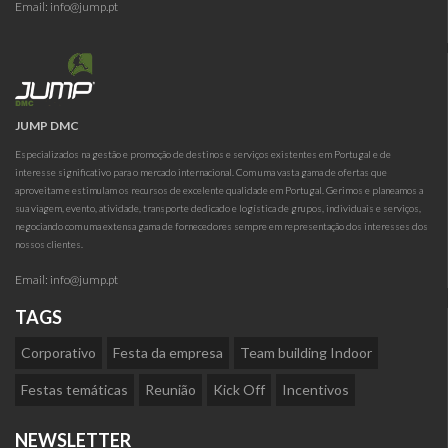
Conte com a JTP para organizar as suas próximas férias em Portugal!
Email:
info@jump.pt
JUMP DMC
Especializados na gestão e promoção de destinos e serviços existentes em Portugal e de
interesse significativo para o mercado internacional. Com uma vasta gama de ofertas que
aproveitam e estimulam os recursos de excelente qualidade em Portugal. Gerimos e planeamos a
sua viagem, evento, atividade, transporte dedicado e logística de grupos, individuais e serviços,
negociando com uma extensa gama de fornecedores sempre em representação dos interesses dos
nossos clientes.
Email:
info@jump.pt
TAGS
Corporativo
Festa da empresa
Team building Indoor
Festas temáticas
Reunião
Kick Off
Incentivos