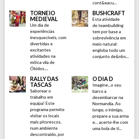
cont&eacu...
TORNEIO
BUSHCRAFT
MEDIEVAL
Esta atividade
Um dia de
de teambuilding
experiências
tem por base a
inesquecíveis, com
sobrevivência em
divertidas e
meio natural:
excitantes
engloba todo um
atividades na
conjunto de&nbs...
mítica vila de
Óbidos....
RALLY DAS
O DIA D
TASCAS
Imagine...o seu
Saborear o
barco a
trabalho em
desembarcar na
equipa! Este
Normandia. Ao
programa permite
longe, o inimigo,
visitar os locais
prepare a sua arma
mais pitorescos,
e… acerte-lhe com
num ambiente
uma bola de ti...
descontraído, por