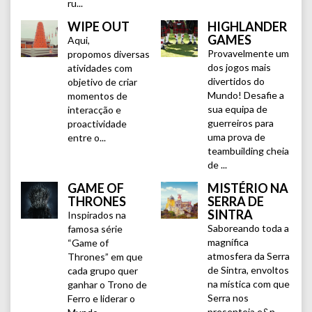
ru...
WIPE OUT
HIGHLANDER
GAMES
Aqui,
Provavelmente um
propomos diversas
dos jogos mais
atividades com
divertidos do
objetivo de criar
Mundo! Desafie a
momentos de
sua equipa de
interacção e
guerreiros para
proactividade
uma prova de
entre o...
teambuilding cheia
de ...
GAME OF
MISTÉRIO NA
THRONES
SERRA DE
SINTRA
Inspirados na
Saboreando toda a
famosa série
magnífica
“Game of
atmosfera da Serra
Thrones” em que
de Sintra, envoltos
cada grupo quer
na mística com que
ganhar o Trono de
Serra nos
Ferro e liderar o
presenteia e&n...