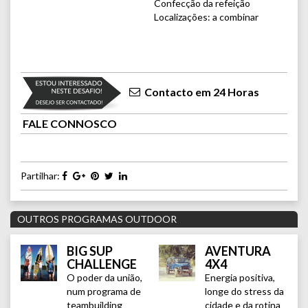
Confecção da refeição
Localizações: a combinar
Contacto em 24 Horas
FALE CONNOSCO
Partilhar:
OUTROS PROGRAMAS OUTDOOR
BIG SUP
AVENTURA
CHALLENGE
4X4
O poder da união,
Energia positiva,
num programa de
longe do stress da
teambuilding
cidade e da rotina