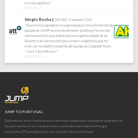
divertiu imenso. Obrigada por tudo :)
2017-07-18
AKÍ |
Departamento de Recursos Humanos
" Jump Travel, agência com que trabalho há cerca de 13
anos, em todos os eventos da minha Empresa...
Criatividade, credibilidade, responsabilidade, rigor e a
proximidade entre a equipa cliente e a equipa Jump, são
alguns dos motivos que me levam a continuar a trabalhar
com eles, sabendo de antemão que os meus eventos
continuarão a ser um sucesso garantido."
2016-04-12
JUMP TO PORTUGAL
Dedicamo-nos ao turismo de aventura, bem como à organização e execução de programas de
desporto aventura e turismo ativo no nosso profundo e desconhecido Portugal.