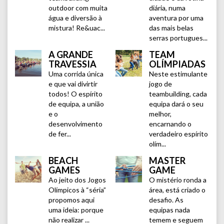
outdoor com muita
diária, numa
água e diversão à
aventura por uma
mistura! Re&uac...
das mais belas
serras portugues...
A GRANDE
TEAM
TRAVESSIA
OLÍMPIADAS
Uma corrida única
Neste estimulante
e que vai divirtir
jogo de
todos! O espírito
teambuilding, cada
de equipa, a união
equipa dará o seu
e o
melhor,
desenvolvimento
encarnando o
de fer...
verdadeiro espírito
olím...
BEACH
MASTER
GAMES
GAME
Ao jeito dos Jogos
O mistério ronda a
Olímpicos à “séria”
área, está criado o
propomos aqui
desafio. As
uma ideia: porque
equipas nada
não realizar ...
temem e seguem