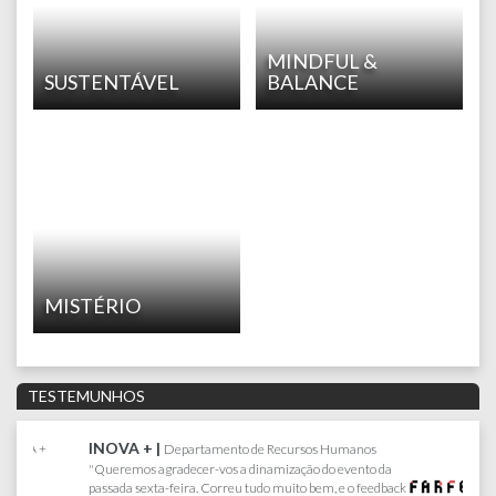
MINDFUL &
SUSTENTÁVEL
BALANCE
MISTÉRIO
TESTEMUNHOS
FARFETCH |
Joana Lacerda | Senior Test Engineer
Queria agradecer pelo maravihoso dia que tivemos no
Sabado, correu tudo muito bem. Toda a gente gostou e se