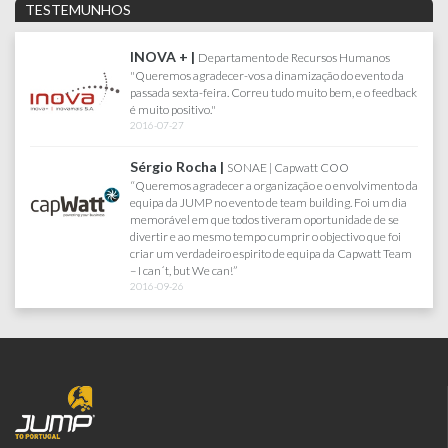
TESTEMUNHOS
FARFETCH |
Joana Lacerda | Senior Test Engineer
Queria agradecer pelo maravihoso dia que tivemos no
Sabado, correu tudo muito bem. Toda a gente gostou e se
divertiu imenso. Obrigada por tudo :)
2017-07-18
AKÍ |
Departamento de Recursos Humanos
" Jump Travel, agência com que trabalho há cerca de 13
anos, em todos os eventos da minha Empresa...
Criatividade, credibilidade, responsabilidade, rigor e a
proximidade entre a equipa cliente e a equipa Jump, são
alguns dos motivos que me levam a continuar a trabalhar
com eles, sabendo de antemão que os meus eventos
continuarão a ser um sucesso garantido."
2016-04-12