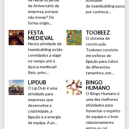
atividade
de Aniversário da
de teambuilding passa
empresa, porque
por conhece...
não inovar? De
forma origin...
FESTA
TOOBEEZ
MEDIEVAL
O sistema de
Nesta atividade de
construção
teambuilding estão
Toobeez consiste
convidados a viajar
em esferas de
no tempo até à
ligação para tubos
época medieval!
de diferentes
Reis, princ...
tamanhos, per...
LIPDUB
BINGO
HUMANO
O Lip Dub é uma
O Bingo Humano é
atividade para
uma das melhores
empresas que
atividades para
desenvolve a
fomentar o espírito
criatividade, a
de equipa e o bom
ligação e a energia
relacionamento
da equipa. A pr...
entre os col...