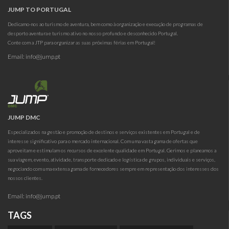
JUMP TO PORTUGAL
Dedicamo-nos ao turismo de aventura, bem como à organização e execução de programas de
desporto aventura e turismo ativo no nosso profundo e desconhecido Portugal.
Conte com a JTP para organizar as suas próximas férias em Portugal!
Email:
info@jump.pt
JUMP DMC
Especializados na gestão e promoção de destinos e serviços existentes em Portugal e de
interesse significativo para o mercado internacional. Com uma vasta gama de ofertas que
aproveitam e estimulam os recursos de excelente qualidade em Portugal. Gerimos e planeamos a
sua viagem, evento, atividade, transporte dedicado e logística de grupos, individuais e serviços,
negociando com uma extensa gama de fornecedores sempre em representação dos interesses dos
nossos clientes.
Email:
info@jump.pt
TAGS