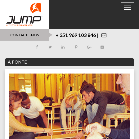
Toggle
naviga
+ 351 969 103 846 |
CONTACTE-NOS
A PONTE