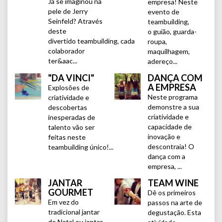
Já se imaginou na
empresa! Neste
pele de Jerry
evento de
Seinfeld? Através
teambuilding,
deste
o guião, guarda-
divertido teambuilding, cada
roupa,
colaborador
maquilhagem,
ter&aac...
adereço...
"DA VINCI"
DANÇA COM
A EMPRESA
Explosões de
Neste programa
criatividade e
demonstre a sua
descobertas
criatividade e
inesperadas de
capacidade de
talento vão ser
inovação e
feitas neste
descontraia! O
teambuilding único!...
dança com a
empresa, ...
JANTAR
TEAM WINE
GOURMET
Dê os primeiros
Em vez do
passos na arte de
tradicional jantar
degustação. Esta
de Natal ou jantar