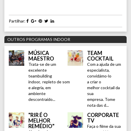
Partilhar:
OUTROS PROGRAMAS INDOOR
MÚSICA
TEAM
MAESTRO
COCKTAIL
Trata-se de um
Com a ajuda de um
excelente
especialista,
teambuilding
convidámo-lo
indoor, repleto de som
a criar o
e alegria, em
melhor cocktail da
ambiente
sua
descontraído...
empresa. Tome
nota das d...
"RIR É O
CORPORATE
MELHOR
TV
REMÉDIO"
Faça o filme da sua