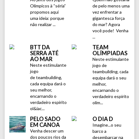
Olímpicos à “séria”
de pelo menos uma
propomos aqui
vez enfrentar a
uma ideia: porque
gigantesca força
não realizar ...
do mar? Agora
você pode! Venha
...
BTT DA
TEAM
SERRA ATÉ
OLÍMPIADAS
AO MAR
Neste estimulante
Neste estimulante
jogo de
jogo
teambuilding, cada
de teambuilding,
equipa dará o seu
cada equipa dará o
melhor,
seu melhor,
encarnando o
encarnando o
verdadeiro espírito
verdadeiro espírito
olím...
ol&iac...
PELO SADO
O DIA D
EM CANOA
Imagine...o seu
Venha descer um
barco a
dos poucos rios da
desembarcar na