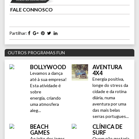
FALE CONNOSCO
Partilhar:
OUTROS PROGRAMAS FUN
BOLLYWOOD
AVENTURA
4X4
Levamos a dança
Energia positiva,
até à sua empresa!
longe do stress da
Esta atividade é
cidade e da rotina
sobre
diária, numa
energia, criando
aventura por uma
uma atmosfera
das mais belas
aleg...
serras portugues...
BEACH
CLÍNICA DE
GAMES
SURF
Ao jeito dos jogos
Quem não gostaria