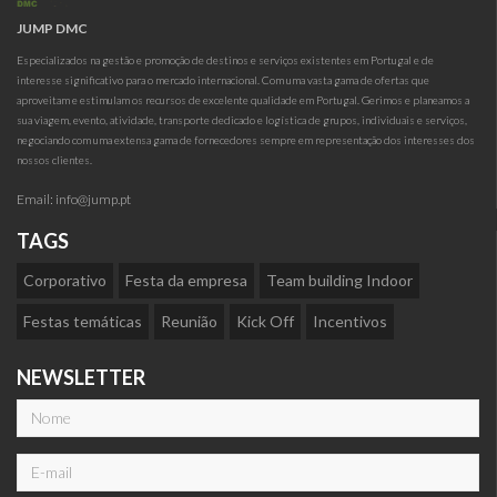
JUMP DMC
Especializados na gestão e promoção de destinos e serviços existentes em Portugal e de
interesse significativo para o mercado internacional. Com uma vasta gama de ofertas que
aproveitam e estimulam os recursos de excelente qualidade em Portugal. Gerimos e planeamos a
sua viagem, evento, atividade, transporte dedicado e logística de grupos, individuais e serviços,
negociando com uma extensa gama de fornecedores sempre em representação dos interesses dos
nossos clientes.
Email:
info@jump.pt
TAGS
Corporativo
Festa da empresa
Team building Indoor
Festas temáticas
Reunião
Kick Off
Incentivos
NEWSLETTER