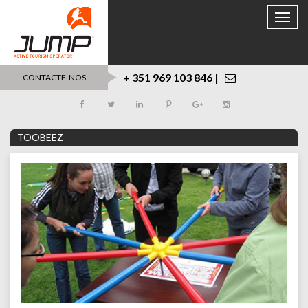
Toggle
naviga
+ 351 969 103 846 |
CONTACTE-NOS
TOOBEEZ