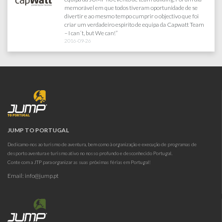
Criatividade, credibilidade, responsabilidade, rigor e a
proximidade entre a equipa cliente e a equipa Jump, são
alguns dos motivos que me levam a continuar a trabalhar
com eles, sabendo de antemão que os meus eventos
continuarão a ser um sucesso garantido."
2016-04-12
JUMP TO PORTUGAL
Dedicamo-nos ao turismo de aventura, bem como à organização e execução de programas de
desporto aventura e turismo ativo no nosso profundo e desconhecido Portugal.
Conte com a JTP para organizar as suas próximas férias em Portugal!
Email:
info@jump.pt