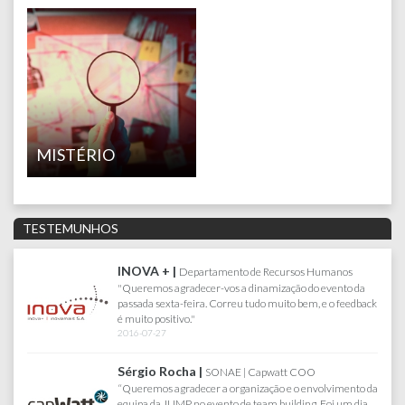
MISTÉRIO
TESTEMUNHOS
FARFETCH |
Joana Lacerda | Senior Test Engineer
Queria agradecer pelo maravihoso dia que tivemos no
Sabado, correu tudo muito bem. Toda a gente gostou e se
divertiu imenso. Obrigada por tudo :)
2017-07-18
AKÍ |
Departamento de Recursos Humanos
" Jump Travel, agência com que trabalho há cerca de 13
anos, em todos os eventos da minha Empresa...