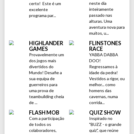
neste dia
certo! Este é um
inteiramente
excelente
passado nas
programa par...
alturas. Uma
aventura nova para
muitos, u...
HIGHLANDER
FLINSTONES
GAMES
RACE
Provavelmente um
YABBA DABBA
dos jogos mais
DOO!
divertidos do
Regressamos à
Mundo! Desafie a
idade da pedra!
sua equipa de
Vestidos a rigor, ou
guerreiros para
melhor... como
uma prova de
homens das
teambuilding cheia
cavernas, numa
de ...
corrida...
FLASH MOB
QUIZ SHOW
Com a participação
Inspirado no
de todos os
"BUZZ - o grande
colaboradores,
quiz", que reúne