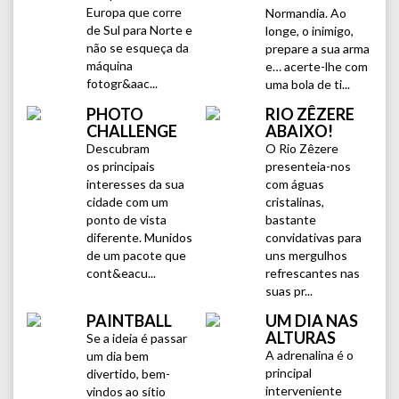
Europa que corre
Normandia. Ao
de Sul para Norte e
longe, o inimigo,
não se esqueça da
prepare a sua arma
máquina
e… acerte-lhe com
fotogr&aac...
uma bola de ti...
PHOTO
RIO ZÊZERE
CHALLENGE
ABAIXO!
Descubram
O Rio Zêzere
os principais
presenteia-nos
interesses da sua
com águas
cidade com um
cristalinas,
ponto de vista
bastante
diferente. Munidos
convidativas para
de um pacote que
uns mergulhos
cont&eacu...
refrescantes nas
suas pr...
PAINTBALL
UM DIA NAS
ALTURAS
Se a ideia é passar
A adrenalina é o
um dia bem
principal
divertido, bem-
interveniente
vindos ao sítio