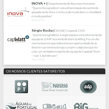
INOVA + |
Departamento de Recursos Humanos
"Queremos agradecer-vos a dinamização do evento da
passada sexta-feira. Correu tudo muito bem, e o feedback
é muito positivo."
2016-07-27
Sérgio Rocha |
SONAE | Capwatt COO
“Queremos agradecer a organização e o envolvimento da
equipa da JUMP no evento de team building. Foi um dia
memorável em que todos tiveram oportunidade de se
divertir e ao mesmo tempo cumprir o objectivo que foi
criar um verdadeiro espirito de equipa da Capwatt Team
– I can´t, but We can!”
2016-09-26
OS NOSSOS CLIENTES SATISFEITOS