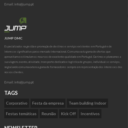
Email:
info@jump.pt
JUMP DMC
Especializados na gestão e promoção de destinos e serviços existentes em Portugal e de
interesse significativo para o mercado internacional. Com uma vasta gama de ofertas que
aproveitam e estimulam os recursos de excelente qualidade em Portugal. Gerimos e planeamos a
sua viagem, evento, atividade, transporte dedicado e logística de grupos, individuais e serviços,
negociando com uma extensa gama de fornecedores sempre em representação dos interesses dos
nossos clientes.
Email:
info@jump.pt
TAGS
Corporativo
Festa da empresa
Team building Indoor
Festas temáticas
Reunião
Kick Off
Incentivos