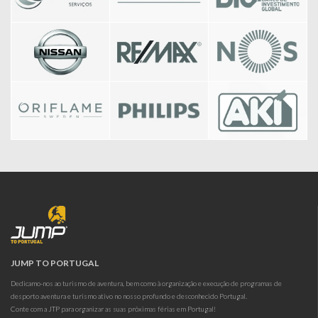
JUMP TO PORTUGAL
Dedicamo-nos ao turismo de aventura, bem como à organização e execução de programas de
desporto aventura e turismo ativo no nosso profundo e desconhecido Portugal.
Conte com a JTP para organizar as suas próximas férias em Portugal!