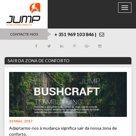
Toggle
naviga
+ 351 969 103 846 |
CONTACTE-NOS
SAIR DA ZONA DE CONFORTO
23 Maio, 2017
Adaptarmo-nos à mudança significa sair da nossa zona de
conforto.