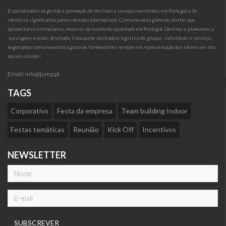
Especializados na gestão e promoção de destinos e serviços existentes em Portugal e de
interesse significativo para o mercado internacional. Com uma vasta gama de ofertas que
aproveitam e estimulam os recursos de excelente qualidade em Portugal. Gerimos e planeamos a
sua viagem, evento, atividade, transporte dedicado e logística de grupos, individuais e serviços,
negociando com uma extensa gama de fornecedores sempre em representação dos interesses dos
nossos clientes.
Email:
info@jump.pt
TAGS
Corporativo
Festa da empresa
Team building Indoor
Festas temáticas
Reunião
Kick Off
Incentivos
NEWSLETTER