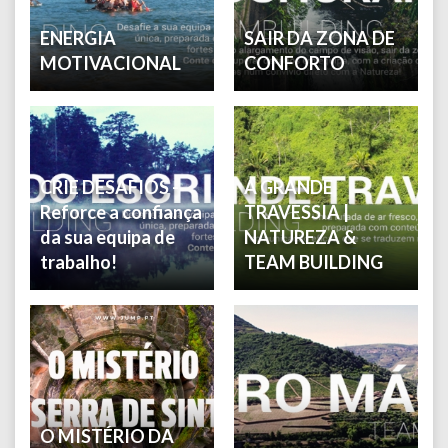
ENERGIA
SAIR DA ZONA DE
MOTIVACIONAL
CONFORTO
CRIE DESAFIOS -
A GRANDE
Reforce a confiança
TRAVESSIA |
da sua equipa de
NATUREZA &
trabalho!
TEAM BUILDING
O MISTÉRIO DA