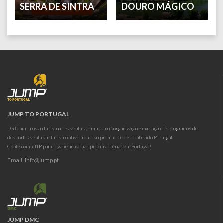
SERRA DE SINTRA
DOURO MÁGICO
JUMP TO PORTUGAL
Dedicamo-nos ao turismo de aventura, bem como à organização e execução de programas de
desporto aventura e turismo ativo no nosso profundo e desconhecido Portugal.
Conte com a JTP para organizar as suas próximas férias em Portugal!
Email:
info@jump.pt
JUMP DMC