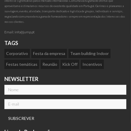
interesse significativo para o mercado internacional. Com uma vasta gama de ofertas que
aproveitam e estimulam os recursos de excelente qualidade em Portugal. Gerimos e planeamos a
sua viagem, evento, atividade, transporte dedicado e logística de grupos, individuais e serviços,
negociando com uma extensa gama de fornecedores sempre em representação dos interesses dos
nossos clientes.
Email:
info@jump.pt
TAGS
Corporativo
Festa da empresa
Team building Indoor
Festas temáticas
Reunião
Kick Off
Incentivos
NEWSLETTER