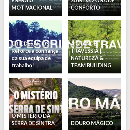
ENERGIA
SAIR DA ZONA DE
MOTIVACIONAL
CONFORTO
CRIE DESAFIOS -
A GRANDE
Reforce a confiança
TRAVESSIA |
da sua equipa de
NATUREZA &
trabalho!
TEAM BUILDING
O MISTÉRIO DA
SERRA DE SINTRA
DOURO MÁGICO