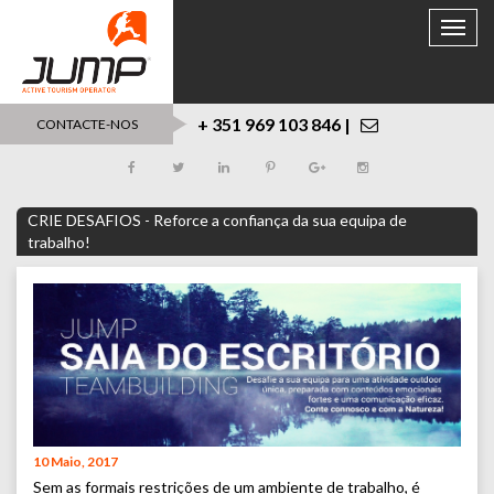
Toggle
naviga
+ 351 969 103 846 |
CONTACTE-NOS
CRIE DESAFIOS - Reforce a confiança da sua equipa de
trabalho!
10 Maio, 2017
Sem as formais restrições de um ambiente de trabalho, é