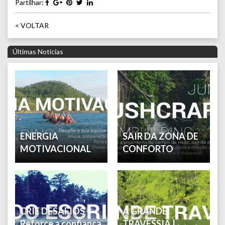
Partilhar:
< VOLTAR
Últimas Notícias
ENERGIA
SAIR DA ZONA DE
MOTIVACIONAL
CONFORTO
CRIE DESAFIOS -
A GRANDE
Reforce a confiança
TRAVESSIA |