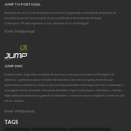
JUMP TO PORTUGAL
Dedicamo-nos ao turismo de aventura, bem como à organização e execução de programas de
desporto aventura e turismo ativo no nosso profundo e desconhecido Portugal.
Conte com a JTP para organizar as suas próximas férias em Portugal!
Email:
info@jump.pt
JUMP DMC
Especializados na gestão e promoção de destinos e serviços existentes em Portugal e de
interesse significativo para o mercado internacional. Com uma vasta gama de ofertas que
aproveitam e estimulam os recursos de excelente qualidade em Portugal. Gerimos e planeamos a
sua viagem, evento, atividade, transporte dedicado e logística de grupos, individuais e serviços,
negociando com uma extensa gama de fornecedores sempre em representação dos interesses dos
nossos clientes.
Email:
info@jump.pt
TAGS